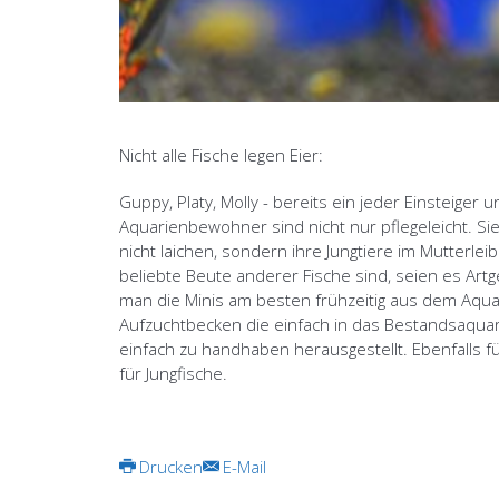
© Free
Joomla! 3 Modules
- by
VinaGecko.com
Nicht alle Fische legen Eier:
Guppy, Platy, Molly - bereits ein jeder Einsteig
Aquarienbewohner sind nicht nur pflegeleicht. Si
nicht laichen, sondern ihre Jungtiere im Mutterlei
beliebte Beute anderer Fische sind, seien es Ar
man die Minis am besten frühzeitig aus dem Aquar
Aufzuchtbecken die einfach in das Bestandsaqua
einfach zu handhaben herausgestellt. Ebenfalls für
für Jungfische.
Drucken
E-Mail